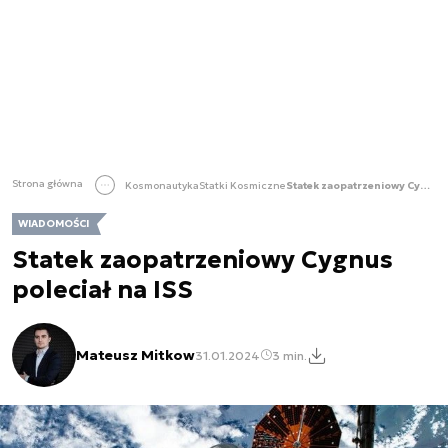
Strona główna
Kosmonautyka
Statki Kosmiczne
Statek zaopatrzeniowy Cygnus poleciał na ISS
WIADOMOŚCI
Statek zaopatrzeniowy Cygnus
poleciał na ISS
Mateusz Mitkow
31.01.2024
3 min.