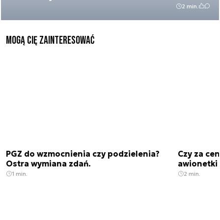
2 min.
Mogą Cię zainteresować
PGZ do wzmocnienia czy podzielenia?
Czy za cen
Ostra wymiana zdań.
awionetki 
1 min.
2 min.