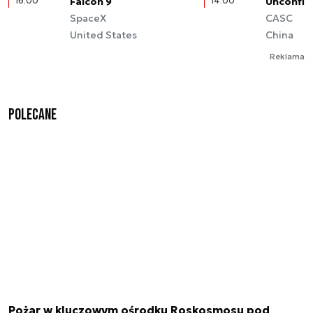
16:00
Falcon 9
14:00
Unconfir
SpaceX
CASC
United States
China
Reklama
Polecane
Pożar w kluczowym ośrodku Roskosmosu pod