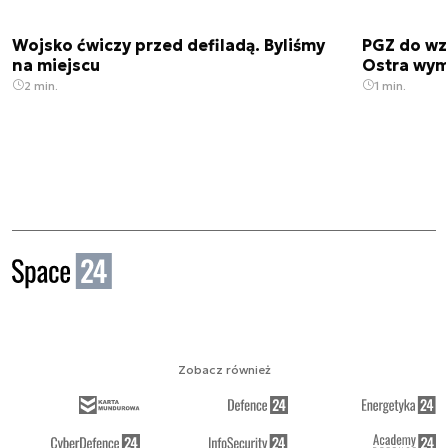
Wojsko ćwiczy przed defiladą. Byliśmy
PGZ do wz
na miejscu
Ostra wym
2 min.
1 min.
Zobacz również