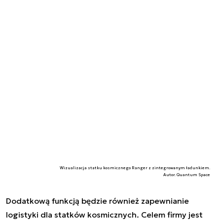
Wizualizacja statku kosmicznego Ranger z zintegrowanym ładunkiem.
Autor. Quantum Space
Dodatkową funkcją będzie również zapewnianie
logistyki dla statków kosmicznych. Celem firmy jest