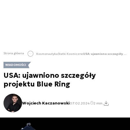
Strona główna
Kosmonautyka
Statki Kosmiczne
USA: ujawniono szczegóły projektu Blue Ring
WIADOMOŚCI
USA: ujawniono szczegóły
projektu Blue Ring
Wojciech Kaczanowski
07.02.2024
2 min.