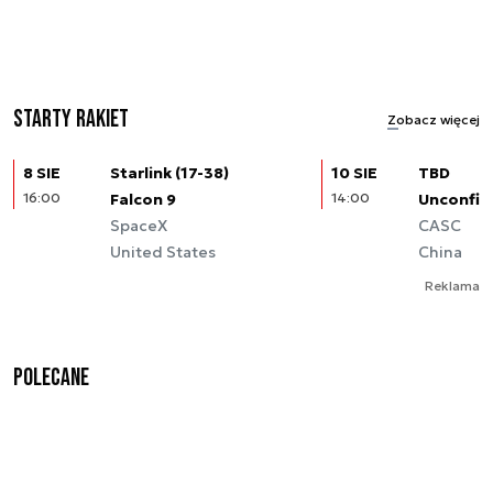
Starty rakiet
Zobacz więcej
8 SIE
Starlink (17-38)
10 SIE
TBD
16:00
Falcon 9
14:00
Unconfir
SpaceX
CASC
United States
China
Reklama
Polecane