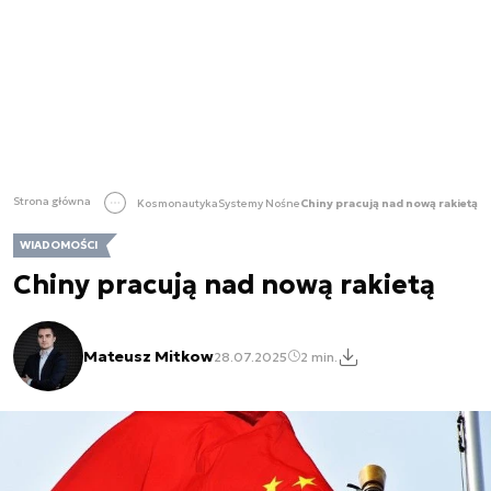
Strona główna
Kosmonautyka
Systemy Nośne
Chiny pracują nad nową rakietą
WIADOMOŚCI
Chiny pracują nad nową rakietą
Mateusz Mitkow
28.07.2025
2 min.