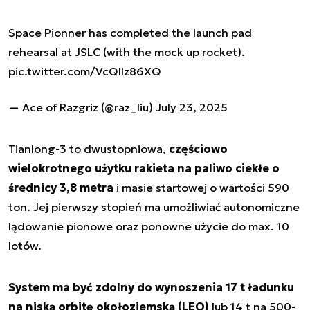
Space Pionner has completed the launch pad
rehearsal at JSLC (with the mock up rocket).
pic.twitter.com/VcQIIz86XQ
— Ace of Razgriz (@raz_liu)
July 23, 2025
Tianlong-3 to dwustopniowa,
częściowo
wielokrotnego użytku rakieta na paliwo ciekłe o
średnicy 3,8 metra
i masie startowej o wartości 590
ton. Jej pierwszy stopień ma umożliwiać autonomiczne
lądowanie pionowe oraz ponowne użycie do max. 10
lotów.
System ma być zdolny do wynoszenia 17 t ładunku
na niską orbitę okołoziemską (LEO)
lub 14 t na 500-