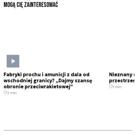
Mogą Cię zainteresować
Fabryki prochu i amunicji z dala od
Nieznany 
wschodniej granicy? „Dajmy szansę
przestrze
obronie przeciwrakietowej”
1 min.
2 min.