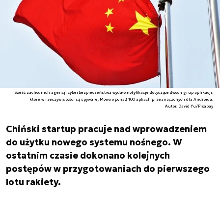
Sześć zachodnich agencji cyberbezpieczeństwa wydało notyfikacje dotyczące dwóch grup aplikacji,
które w rzeczywistości są spyware. Mowa o ponad 100 apkach przeznaczonych dla Androida.
Autor. David Yu/Pixabay
Chiński startup pracuje nad wprowadzeniem
do użytku nowego systemu nośnego. W
ostatnim czasie dokonano kolejnych
postępów w przygotowaniach do pierwszego
lotu rakiety.