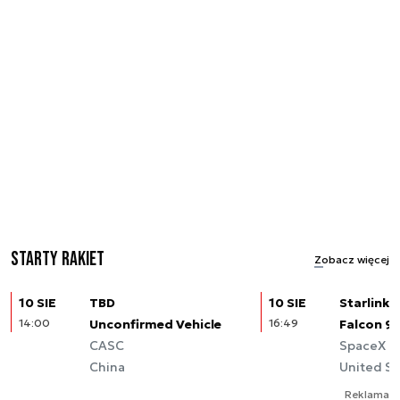
Starty rakiet
Zobacz więcej
10 SIE
TBD
10 SIE
Starlink (
14:00
Unconfirmed Vehicle
16:49
Falcon 9
CASC
SpaceX
China
United St
Reklama