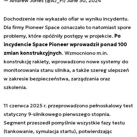
— Andrew Jones (@AJ_FI)
June 30, 2024
Dochodzenie nie wykazało ofiar w wyniku incydentu.
Dla firmy Pioneer Space oznaczało to natomiast spore
problemy, które opóźniły postępy w projekcie.
Po
incydencie Space Pioneer wprowadził ponad 100
zmian konstrukcyjnych
. Wzmocniono m.in.
konstrukcję rakiety, wprowadzono nowe systemy do
monitorowania stanu silnika, a także szereg ulepszeń
w zakresie bezpieczeństwa, zarządzania oraz
szkolenia.
11 czerwca 2025 r. przeprowadzono pełnoskalowy test
statyczny 9-silnikowego pierwszego stopnia.
Segment przeszedł pomyślnie wszystkie fazy testu
(tankowanie, symulacja startu), potwierdzając