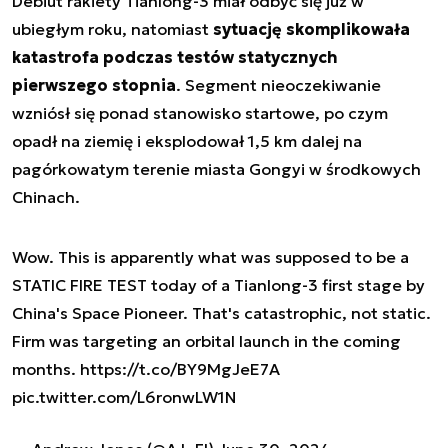
Debiut rakiety Tianlong-3 miał odbyć się już w
ubiegłym roku, natomiast
sytuację skomplikowała
katastrofa podczas testów statycznych
pierwszego stopnia
. Segment nieoczekiwanie
wzniósł się ponad stanowisko startowe, po czym
opadł na ziemię i eksplodował 1,5 km dalej na
pagórkowatym terenie miasta Gongyi w środkowych
Chinach.
Wow. This is apparently what was supposed to be a
STATIC FIRE TEST today of a Tianlong-3 first stage by
China's Space Pioneer. That's catastrophic, not static.
Firm was targeting an orbital launch in the coming
months.
https://t.co/BY9MgJeE7A
pic.twitter.com/L6ronwLW1N