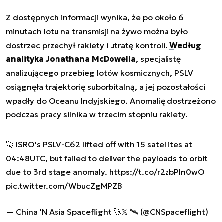
Z dostępnych informacji wynika, że po około 6
minutach lotu na transmisji na żywo można było
dostrzec przechył rakiety i utratę kontroli.
Według
analityka Jonathana McDowella
, specjalistę
analizującego przebieg lotów kosmicznych, PSLV
osiągnęła trajektorię suborbitalną, a jej pozostałości
wpadły do Oceanu Indyjskiego. Anomalię dostrzeżono
podczas pracy silnika w trzecim stopniu rakiety.
🚀 ISRO's PSLV-C62 lifted off with 15 satellites at
04:48UTC, but failed to deliver the payloads to orbit
due to 3rd stage anomaly.
https://t.co/r2zbPln0wO
pic.twitter.com/WbucZgMPZB
— China 'N Asia Spaceflight 🚀𝕏 🛰️ (@CNSpaceflight)