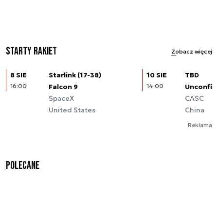
Starty rakiet
Zobacz więcej
8 SIE
Starlink (17-38)
10 SIE
TBD
16:00
Falcon 9
14:00
Unconfir
SpaceX
CASC
United States
China
Reklama
Polecane