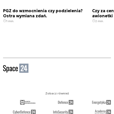
PGZ do wzmocnienia czy podzielenia?
Czy za cen
Ostra wymiana zdań.
awionetki 
1 min.
2 min.
Zobacz również