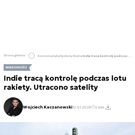
Strona główna
Kosmonautyka
Systemy Nośne
Indie tracą kontrolę podczas lotu rakiety. Utracono satelity
WIADOMOŚCI
Indie tracą kontrolę podczas lotu
rakiety. Utracono satelity
Wojciech Kaczanowski
12.01.2026
2 min.