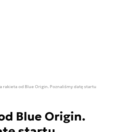
 rakieta od Blue Origin. Poznaliśmy datę startu
od Blue Origin.
tę startu