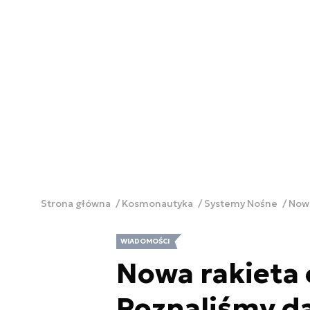
Strona główna
Kosmonautyka
Systemy Nośne
Nowa
WIADOMOŚCI
Nowa rakieta 
Poznaliśmy da