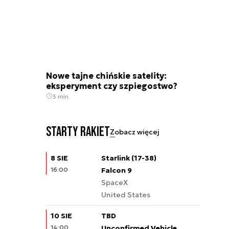
Nowe tajne chińskie satelity:
eksperyment czy szpiegostwo?
3 min.
Starty rakiet
Zobacz więcej
8 SIE
Starlink (17-38)
16:00
Falcon 9
SpaceX
United States
10 SIE
TBD
14:00
Unconfirmed Vehicle