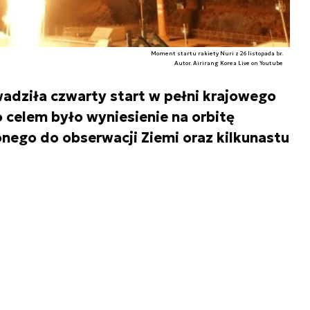
Moment startu rakiety Nuri z 26 listopada br.
Autor. Airirang Korea Live on Youtube
dziła czwarty start w pełni krajowego
 celem było wyniesienie na orbitę
nego do obserwacji Ziemi oraz kilkunastu