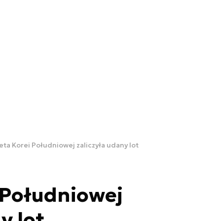
eta Korei Południowej zaliczyła udany lot
 Południowej
y lot