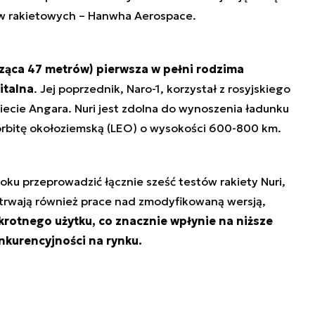
 rakietowych – Hanwha Aerospace.
rząca 47 metrów) pierwsza w pełni rodzima
italna
. Jej poprzednik, Naro-1, korzystał z rosyjskiego
iecie Angara. Nuri jest zdolna do wynoszenia ładunku
 orbitę okołoziemską (LEO) o wysokości 600-800 km.
ku przeprowadzić łącznie sześć testów rakiety Nuri,
z trwają również prace nad zmodyfikowaną wersją,
rotnego użytku, co znacznie wpłynie na niższe
nkurencyjności na rynku.