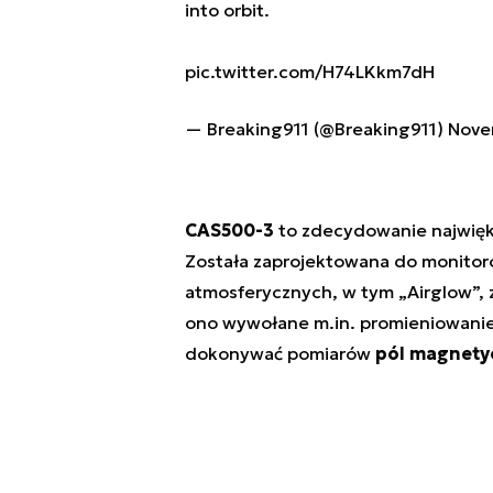
into orbit.
pic.twitter.com/H74LKkm7dH
— Breaking911 (@Breaking911)
Nove
CAS500-3
to zdecydowanie najwięks
Została zaprojektowana do monito
atmosferycznych, w tym „Airglow”, 
ono wywołane m.in. promieniowaniem
dokonywać pomiarów
pól magnety