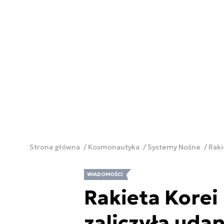
Strona główna
Kosmonautyka
Systemy Nośne
Raki
WIADOMOŚCI
Rakieta Korei
zaliczyła udan