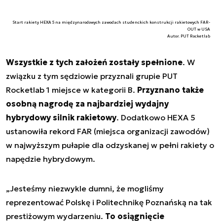
Start rakiety HEXA 5 na międzynarodowych zawodach studenckich konstrukcji rakietowych FAR-
OUT w USA
Autor. PUT Rocketlab
Wszystkie z tych założeń zostały spełnione
. W
związku z tym sędziowie przyznali grupie PUT
Rocketlab 1 miejsce w kategorii B.
Przyznano także
osobną nagrodę za najbardziej wydajny
hybrydowy silnik rakietowy
. Dodatkowo HEXA 5
ustanowiła rekord FAR (miejsca organizacji zawodów)
w najwyższym pułapie dla odzyskanej w pełni rakiety o
napędzie hybrydowym.
„Jesteśmy niezwykle dumni, że mogliśmy
reprezentować Polskę i Politechnikę Poznańską na tak
prestiżowym wydarzeniu.
To osiągnięcie