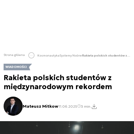
Strona główna
Kosmonautyka
Systemy Nośne
Rakieta polskich studentów z międzynarodowym rekordem
WIADOMOŚCI
Rakieta polskich studentów z
międzynarodowym rekordem
Mateusz Mitkow
11.06.2025
3 min.