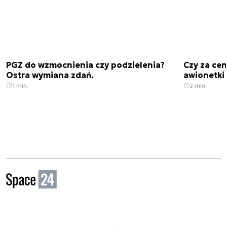
PGZ do wzmocnienia czy podzielenia?
Czy za cen
Ostra wymiana zdań.
awionetki 
1 min.
2 min.