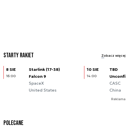
Starty rakiet
Zobacz więcej
8 SIE
Starlink (17-38)
10 SIE
TBD
16:00
Falcon 9
14:00
Unconfir
SpaceX
CASC
United States
China
Reklama
Polecane