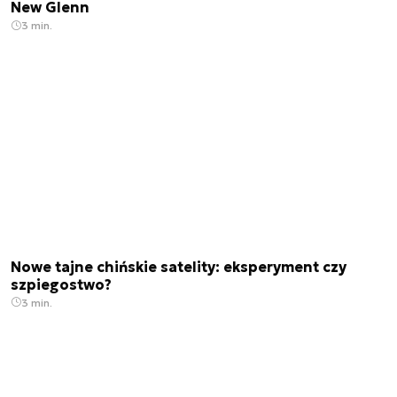
New Glenn
3 min.
Nowe tajne chińskie satelity: eksperyment czy
szpiegostwo?
3 min.