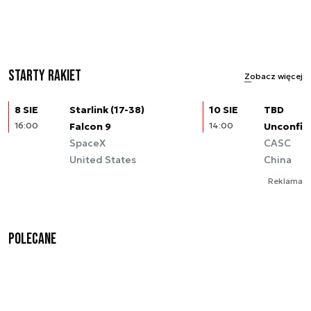
Starty rakiet
Zobacz więcej
8 SIE
Starlink (17-38)
10 SIE
TBD
16:00
Falcon 9
14:00
Unconfir
SpaceX
CASC
United States
China
Reklama
Polecane