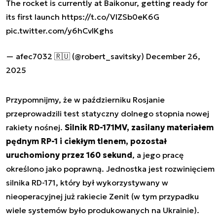
The rocket is currently at Baikonur, getting ready for
its first launch
https://t.co/VlZSb0eK6G
pic.twitter.com/y6hCvIKghs
— afec7032 🇷🇺 (@robert_savitsky)
December 26,
2025
Przypomnijmy, że w październiku Rosjanie
przeprowadzili test statyczny dolnego stopnia nowej
rakiety nośnej.
Silnik RD-171MV, zasilany materiałem
pędnym RP-1 i ciekłym tlenem, pozostał
uruchomiony przez 160 sekund
, a jego pracę
określono jako poprawną. Jednostka jest rozwinięciem
silnika RD-171, który był wykorzystywany w
nieoperacyjnej już rakiecie Zenit (w tym przypadku
wiele systemów było produkowanych na Ukrainie).