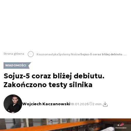
Strona główna
Kosmonautyka
Systemy Nośne
Sojuz-5 coraz bliżej debiutu. Zakończono testy silnika
WIADOMOŚCI
Sojuz-5 coraz bliżej debiutu.
Zakończono testy silnika
Wojciech Kaczanowski
18.01.2026
2 min.