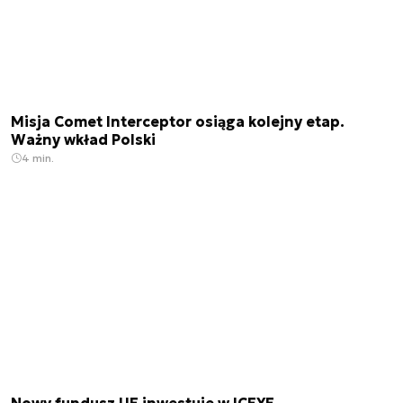
Misja Comet Interceptor osiąga kolejny etap.
Ważny wkład Polski
4 min.
Nowy fundusz UE inwestuje w ICEYE