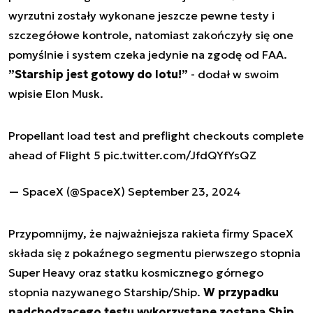
wyrzutni zostały wykonane jeszcze pewne testy i
szczegółowe kontrole, natomiast zakończyły się one
pomyślnie i system czeka jedynie na zgodę od FAA.
”Starship jest gotowy do lotu!”
- dodał w swoim
wpisie Elon Musk.
Propellant load test and preflight checkouts complete
ahead of Flight 5
pic.twitter.com/JfdQYfYsQZ
— SpaceX (@SpaceX)
September 23, 2024
Przypomnijmy, że najważniejsza rakieta firmy SpaceX
składa się z pokaźnego segmentu pierwszego stopnia
Super Heavy oraz statku kosmicznego górnego
stopnia nazywanego Starship/Ship.
W przypadku
nadchodzącego testu wykorzystane zostaną Ship