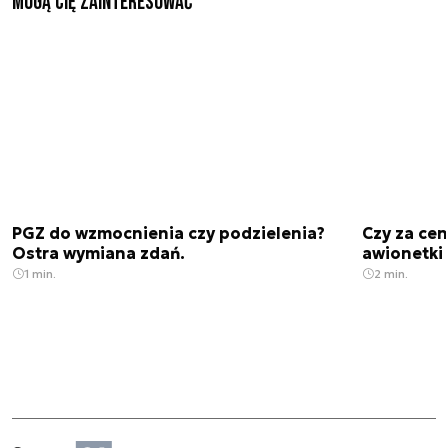
Mogą Cię zainteresować
PGZ do wzmocnienia czy podzielenia?
Czy za cen
Ostra wymiana zdań.
awionetki 
1 min.
2 min.