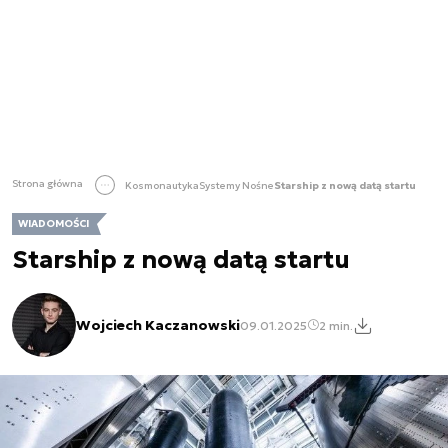
Strona główna
Kosmonautyka
Systemy Nośne
Starship z nową datą startu
WIADOMOŚCI
Starship z nową datą startu
Wojciech Kaczanowski
09.01.2025
2 min.