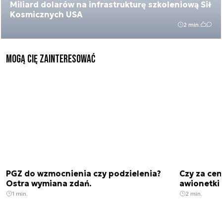
Miliard dolarów na infrastrukturę szkoleniową Sił
Kosmicznych USA
2 min.
Mogą Cię zainteresować
PGZ do wzmocnienia czy podzielenia?
Czy za cen
Ostra wymiana zdań.
awionetki 
1 min.
2 min.