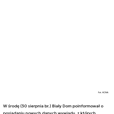
Fot. KCNA
W środę (30 sierpnia br.) Biały Dom poinformował o
posiadaniu nowych danych wywiadu, z których