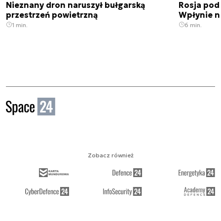
Nieznany dron naruszył bułgarską
Rosja pod
przestrzeń powietrzną
Wpłynie n
1 min.
6 min.
Zobacz również