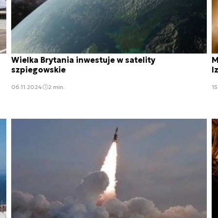
Wielka Brytania inwestuje w satelity
M
szpiegowskie
I
06.11.2024
2 min.
1