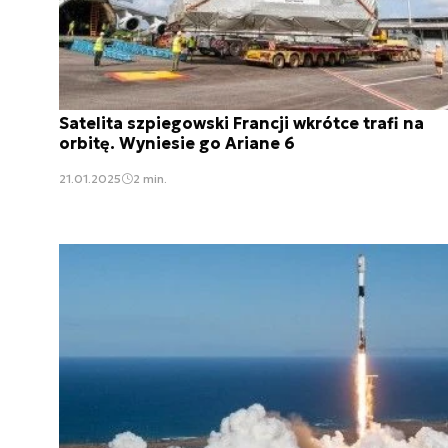
Satelita szpiegowski Francji wkrótce trafi na
orbitę. Wyniesie go Ariane 6
21.01.2025
2 min.