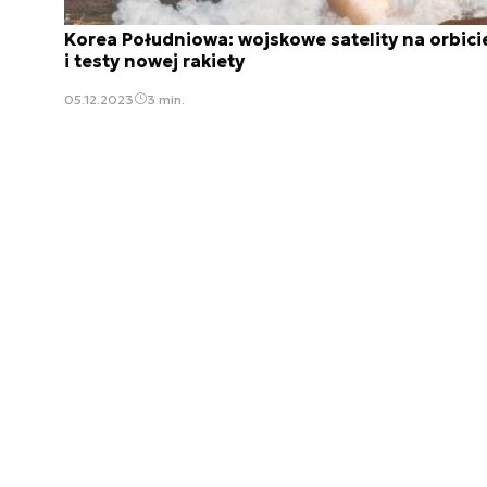
Korea Południowa: wojskowe satelity na orbici
i testy nowej rakiety
05.12.2023
3 min.