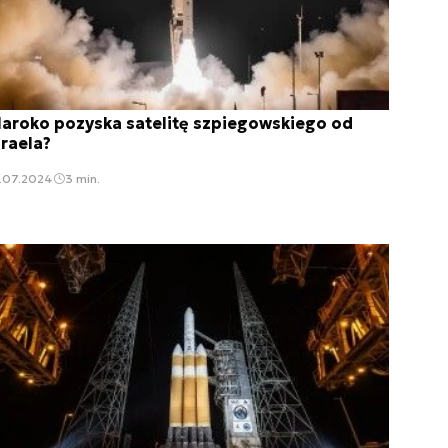
aroko pozyska satelitę szpiegowskiego od
zraela?
5.07.2024
3 min.