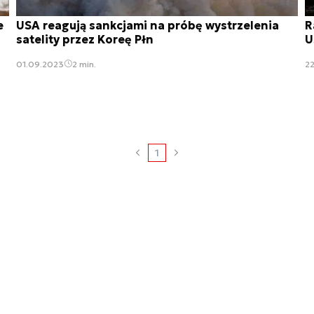
e
USA reagują sankcjami na próbę wystrzelenia
R
satelity przez Koreę Płn
U
01.09.2023
2 min.
2
1