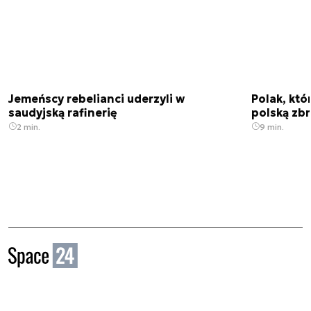
Jemeńscy rebelianci uderzyli w
Polak, któ
saudyjską rafinerię
polską zbr
2 min.
9 min.