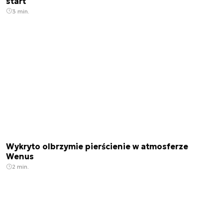
start
3 min.
Wykryto olbrzymie pierścienie w atmosferze
Wenus
2 min.