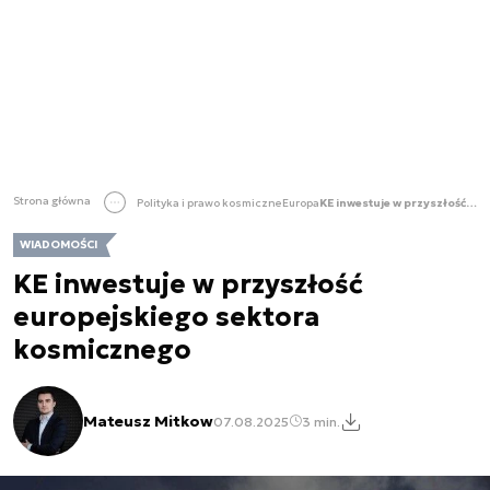
Strona główna
Polityka i prawo kosmiczne
Europa
KE inwestuje w przyszłość europejskiego sektora kosmicznego
WIADOMOŚCI
KE inwestuje w przyszłość
europejskiego sektora
kosmicznego
Mateusz Mitkow
07.08.2025
3 min.