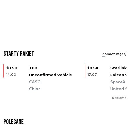
Starty rakiet
Zobacz więcej
10 SIE
TBD
10 SIE
Starlink (
14:00
Unconfirmed Vehicle
17:07
Falcon 9
CASC
SpaceX
China
United St
Reklama
Polecane