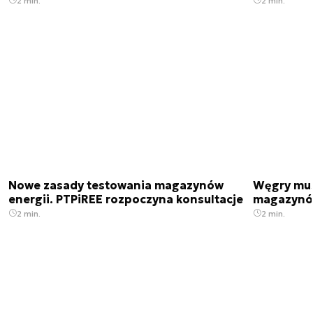
2 min.
2 min.
Nowe zasady testowania magazynów
Węgry mus
energii. PTPiREE rozpoczyna konsultacje
magazynów
2 min.
2 min.