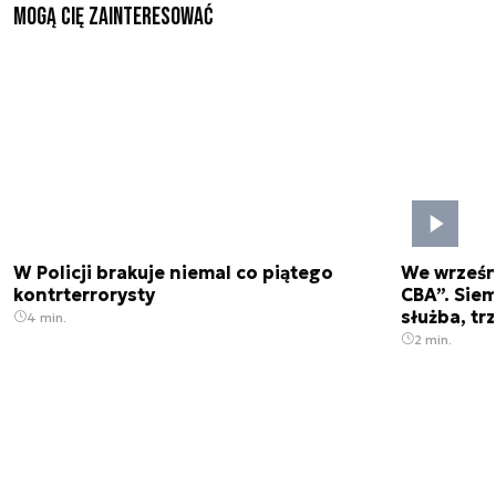
Mogą Cię zainteresować
W Policji brakuje niemal co piątego
We wrześn
kontrterrorysty
CBA”. Siem
służba, tr
4 min.
2 min.