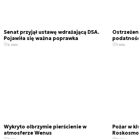
Senat przyjął ustawę wdrażającą DSA.
Ostrzeżen
Pojawiła się ważna poprawka
podatnośc
4 min.
1 min.
Wykryto olbrzymie pierścienie w
Pożar w k
atmosferze Wenus
Roskosmo