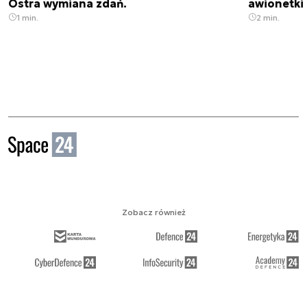
Ostra wymiana zdań.
awionetki 
1 min.
2 min.
Zobacz również