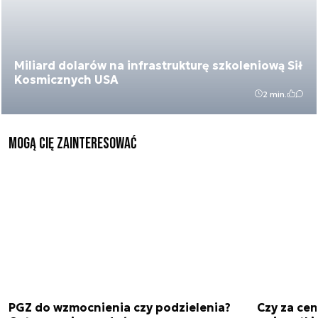
Miliard dolarów na infrastrukturę szkoleniową Sił
Kosmicznych USA
2 min.
Mogą Cię zainteresować
PGZ do wzmocnienia czy podzielenia?
Czy za cen