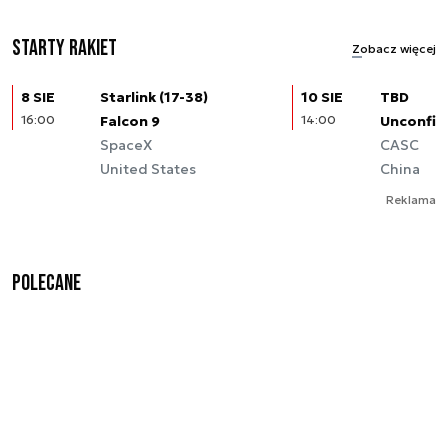
Starty rakiet
Zobacz więcej
8 SIE
Starlink (17-38)
10 SIE
TBD
16:00
Falcon 9
14:00
Unconfir
SpaceX
CASC
United States
China
Reklama
Polecane