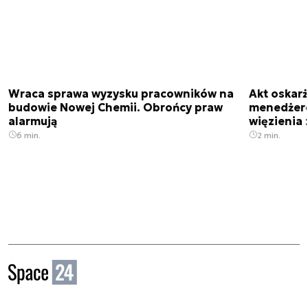
Wraca sprawa wyzysku pracowników na
Akt oskar
budowie Nowej Chemii. Obrońcy praw
menedżero
alarmują
więzienia z
6 min.
2 min.