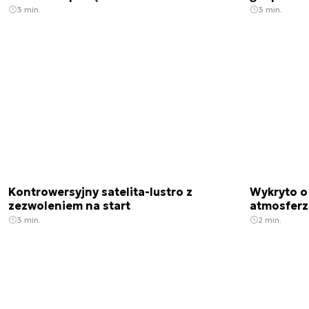
3 min.
3 min.
Kontrowersyjny satelita-lustro z
Wykryto o
zezwoleniem na start
atmosfer
3 min.
2 min.