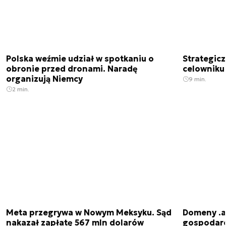
Polska weźmie udział w spotkaniu o
Strategic
obronie przed dronami. Naradę
celowniku 
organizują Niemcy
9 min.
2 min.
Meta przegrywa w Nowym Meksyku. Sąd
Domeny .ai
nakazał zapłatę 567 mln dolarów
gospodarek