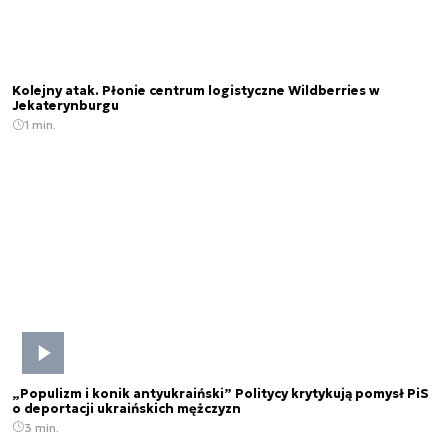
Kolejny atak. Płonie centrum logistyczne Wildberries w
Jekaterynburgu
1 min.
„Populizm i konik antyukraiński” Politycy krytykują pomysł PiS
o deportacji ukraińskich mężczyzn
3 min.