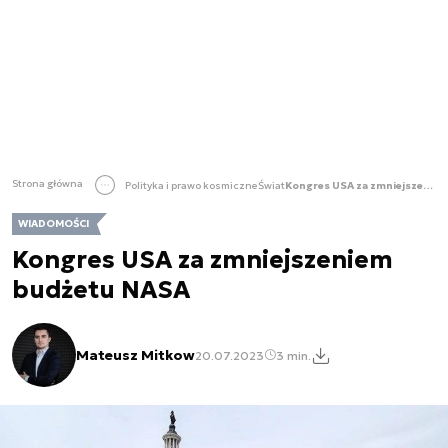
Strona główna
Polityka i prawo kosmiczne
Świat
Kongres USA za zmniejszeniem budżetu NASA
WIADOMOŚCI
Kongres USA za zmniejszeniem
budżetu NASA
Mateusz Mitkow
20.07.2023
3 min.