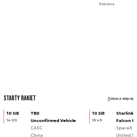
Reklama
Starty rakiet
Zobacz więcej
10 SIE
TBD
10 SIE
Starlink (
14:00
Unconfirmed Vehicle
16:49
Falcon 9
CASC
SpaceX
China
United St