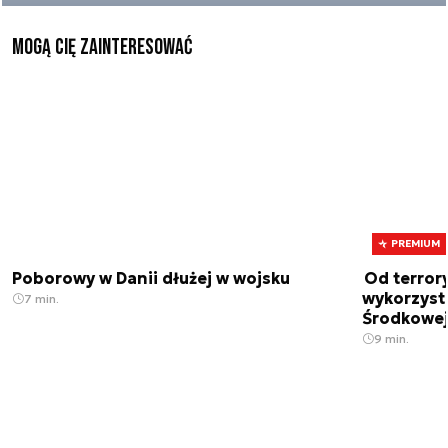
Mogą Cię zainteresować
PREMIUM
Poborowy w Danii dłużej w wojsku
Od terror
wykorzystu
7 min.
Środkowe
9 min.