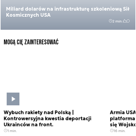
Miliard dolarów na infrastrukturę szkoleniową Sił
Kosmicznych USA
2 min.
Mogą Cię zainteresować
Wybuch rakiety nad Polską |
Armia USA
Kontrowersyjna kwestia deportacji
platforma
Ukrainców na front.
się Wojsko
1 min.
16 min.