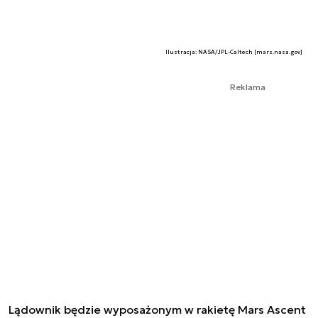
Ilustracja: NASA/JPL-Caltech [mars.nasa.gov]
Reklama
Lądownik będzie wyposażonym w rakietę Mars Ascent