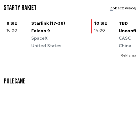
Starty rakiet
Zobacz więcej
8 SIE
Starlink (17-38)
10 SIE
TBD
16:00
Falcon 9
14:00
Unconfir
SpaceX
CASC
United States
China
Reklama
Polecane