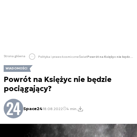
Strona główna
Polityka i prawo kosmiczne
Świat
Powrót na Księżyc nie będzie pociągający?
WIADOMOŚCI
Powrót na Księżyc nie będzie
pociągający?
Space24
18.08.2022
4 min.