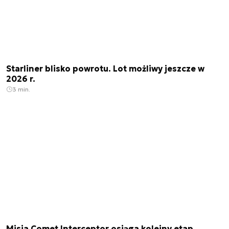
Starliner blisko powrotu. Lot możliwy jeszcze w
2026 r.
3 min.
Misja Comet Interceptor osiąga kolejny etap.