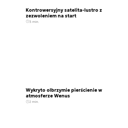
Kontrowersyjny satelita-lustro z
zezwoleniem na start
3 min.
Wykryto olbrzymie pierścienie w
atmosferze Wenus
2 min.