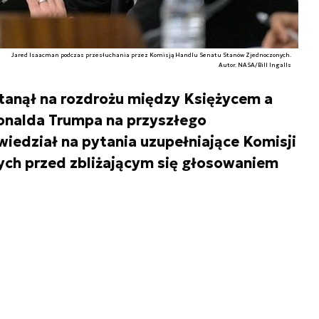
Jared Isaacman podczas przesłuchania przez Komisją Handlu Senatu Stanów Zjednoczonych.
Autor. NASA/Bill Ingalls
tanął na rozdrożu między Księżycem a
nalda Trumpa na przyszłego
edział na pytania uzupełniające Komisji
ch przed zbliżającym się głosowaniem