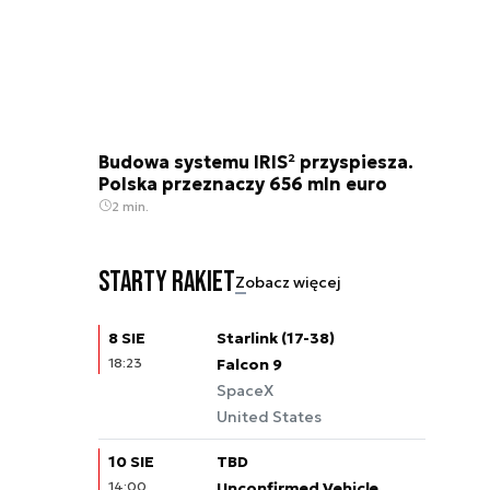
Budowa systemu IRIS² przyspiesza.
Polska przeznaczy 656 mln euro
2 min.
Starty rakiet
Zobacz więcej
8 SIE
Starlink (17-38)
18:23
Falcon 9
SpaceX
United States
10 SIE
TBD
14:00
Unconfirmed Vehicle