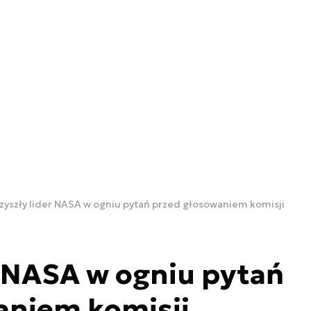
zyszły lider NASA w ogniu pytań przed głosowaniem komisji
r NASA w ogniu pytań
aniem komisji