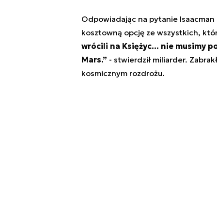
Odpowiadając na pytanie Isaacman 
kosztowną opcję ze wszystkich, któr
wrócili na Księżyc… nie musimy p
Mars.”
- stwierdził miliarder. Zabra
kosmicznym rozdrożu.