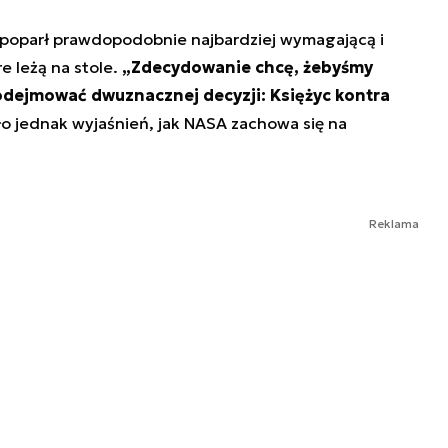
poparł prawdopodobnie najbardziej wymagającą i
e leżą na stole.
„Zdecydowanie chcę, żebyśmy
odejmować dwuznacznej decyzji: Księżyc kontra
kło jednak wyjaśnień, jak NASA zachowa się na
Reklama