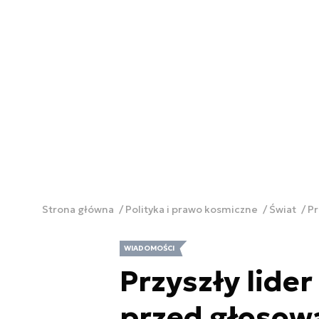
Strona główna
Polityka i prawo kosmiczne
Świat
Pr
WIADOMOŚCI
Przyszły lide
przed głosow