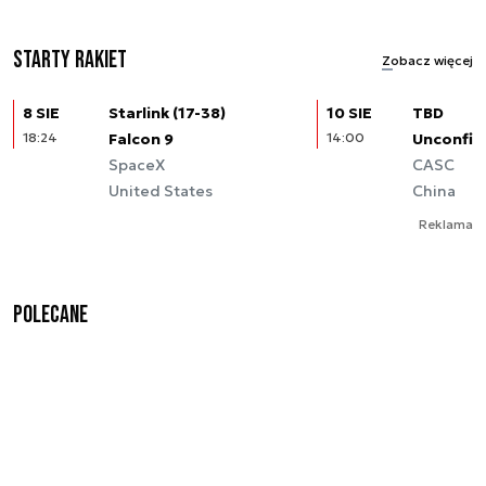
Starty rakiet
Zobacz więcej
8 SIE
Starlink (17-38)
10 SIE
TBD
18:24
Falcon 9
14:00
Unconfir
SpaceX
CASC
United States
China
Reklama
Polecane