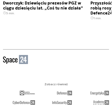
Dworczyk: Dziewięciu prezesów PGZ w
Przyszłoś
ciągu dziesięciu lat. „Coś tu nie działa”
robią rosyj
Defence2
3 min.
1 min.
Zobacz również