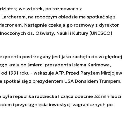
edziałek; we wtorek, po rozmowach z
archerem, na roboczym obiedzie ma spotkać się z
acronem. Następnie czekaja go rozmowy z dyrektor
noczonych ds. Oświaty, Nauki i Kultury (UNESCO)
ezydenta postrzegany jest jako zachęta do względnej
go kraju po śmierci prezydenta Islama Karimowa,
t, od 1991 roku - wskazuje AFP. Przed Paryżem Mirzjojew
e spotkał się z prezydentem USA Donaldem Trumpem.
była republika radziecka licząca obecnie 32 mln ludzi
em i przyciągnięcia inwestycji zagranicznych po