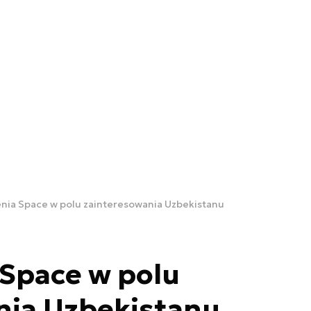
enia Space w polu zainteresowania Uzbekistanu
 Space w polu
nia Uzbekistanu