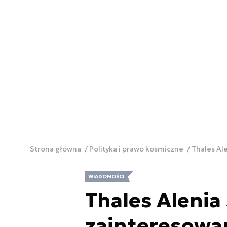
Strona główna
Polityka i prawo kosmiczne
Thales Al
WIADOMOŚCI
Thales Alenia
zainteresowa