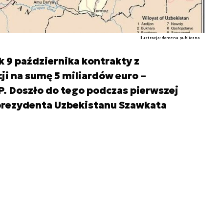
Ilustracja: domena publiczna
 9 października kontrakty z
ji na sumę 5 miliardów euro –
. Doszło do tego podczas pierwszej
 prezydenta Uzbekistanu Szawkata