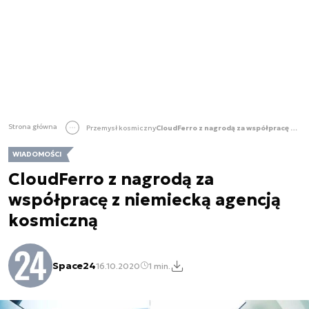
Strona główna
Przemysł kosmiczny
CloudFerro z nagrodą za współpracę z niemiecką agencją kosmiczną
WIADOMOŚCI
CloudFerro z nagrodą za
współpracę z niemiecką agencją
kosmiczną
Space24
16.10.2020
1 min.