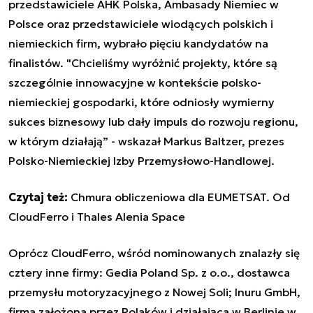
przedstawiciele AHK Polska, Ambasady Niemiec w
Polsce oraz przedstawiciele wiodących polskich i
niemieckich firm, wybrało pięciu kandydatów na
finalistów. "Chcieliśmy wyróżnić projekty, które są
szczególnie innowacyjne w kontekście polsko-
niemieckiej gospodarki, które odniosły wymierny
sukces biznesowy lub dały impuls do rozwoju regionu,
w którym działają” - wskazał Markus Baltzer, prezes
Polsko-Niemieckiej Izby Przemysłowo-Handlowej.
Czytaj też:
Chmura obliczeniowa dla EUMETSAT. Od
CloudFerro i Thales Alenia Space
Oprócz CloudFerro, wśród nominowanych znalazły się
cztery inne firmy: Gedia Poland Sp. z o.o., dostawca
przemysłu motoryzacyjnego z Nowej Soli; Inuru GmbH,
firma założona przez Polaków i działająca w Berlinie w