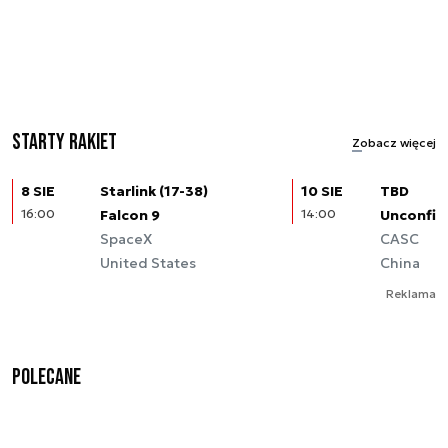
Starty rakiet
Zobacz więcej
8 SIE
Starlink (17-38)
10 SIE
TBD
16:00
Falcon 9
14:00
Unconfir
SpaceX
CASC
United States
China
Reklama
Polecane