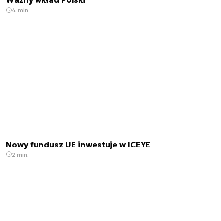
Ważny wkład Polski
4 min.
Nowy fundusz UE inwestuje w ICEYE
2 min.