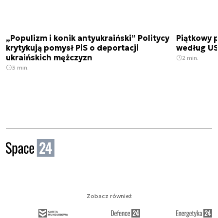
„Populizm i konik antyukraiński” Politycy
Piątkowy 
krytykują pomysł PiS o deportacji
według USA
ukraińskich mężczyzn
2 min.
3 min.
Zobacz również