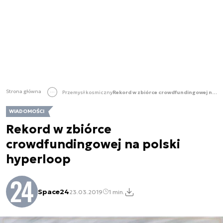
Strona główna
Przemysł kosmiczny
Rekord w zbiórce crowdfundingowej na polski hyperloop
WIADOMOŚCI
Rekord w zbiórce
crowdfundingowej na polski
hyperloop
Space24
23.03.2019
1 min.