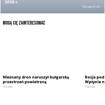
2026 r.
3 min.
1
Mogą Cię zainteresować
Nieznany dron naruszył bułgarską
Rosja pod
przestrzeń powietrzną
Wpłynie n
1 min.
6 min.