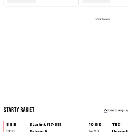
Reklama
Starty rakiet
Zobacz więcej
8 SIE
Starlink (17-38)
10 SIE
TBD
18:35
Falcon 9
14:00
Unconfir