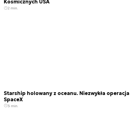
Kosmicznych USA
2 min.
Starship holowany z oceanu. Niezwykła operacja
SpaceX
3 min.