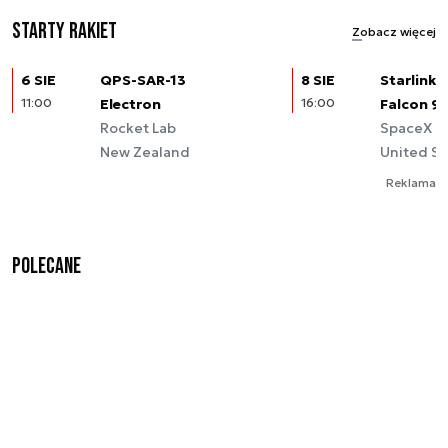
Starty rakiet
Zobacz więcej
6 SIE
QPS-SAR-13
8 SIE
Starlink (
11:00
Electron
16:00
Falcon 9
Rocket Lab
SpaceX
New Zealand
United St
Reklama
Polecane