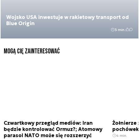
Wojsko USA inwestuje w rakietowy transport od
Blue Origin
3 min.
Mogą Cię zainteresować
Czwartkowy przegląd mediów: Iran
Żołnierze 
będzie kontrolować Ormuz?; Atomowy
pochówek 
parasol NATO może się rozszerzyć
4 min.