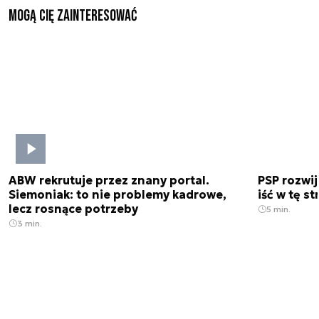
Mogą Cię zainteresować
ABW rekrutuje przez znany portal.
PSP rozwi
Siemoniak: to nie problemy kadrowe,
iść w tę s
lecz rosnące potrzeby
5 min.
3 min.