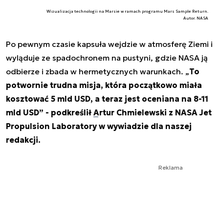
Wizualizacja technologii na Marsie w ramach programu Mars Sample Return.
Autor. NASA
Po pewnym czasie kapsuła wejdzie w atmosferę Ziemi i
wyląduje ze spadochronem na pustyni, gdzie NASA ją
odbierze i zbada w hermetycznych warunkach. „
To
potwornie trudna misja, która początkowo miała
kosztować 5 mld USD, a teraz jest oceniana na 8-11
mld USD” - podkreślił
Artur Chmielewski z NASA Jet
Propulsion Laboratory w wywiadzie dla naszej
redakcji.
Reklama