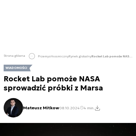
Strona główna
Przemysł kosmiczny
Rynek globalny
Rocket Lab pomoże NASA sprowadzić próbki z Marsa
WIADOMOŚCI
Rocket Lab pomoże NASA
sprowadzić próbki z Marsa
Mateusz Mitkow
08.10.2024
4 min.