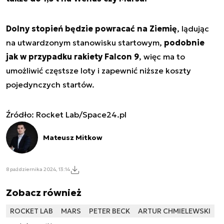
Dolny stopień będzie powracać na Ziemię
, lądując
na utwardzonym stanowisku startowym,
podobnie
jak w przypadku rakiety Falcon 9
, więc ma to
umożliwić częstsze loty i zapewnić niższe koszty
pojedynczych startów.
Źródło: Rocket Lab/Space24.pl
Mateusz Mitkow
8 października 2024, 13:14
Zobacz również
ROCKET LAB
MARS
PETER BECK
ARTUR CHMIELEWSKI