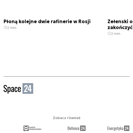
Płoną kolejne dwie rafinerie w Rosji
Zełenski 
zakończyć
2 min.
2 min.
Zobacz również