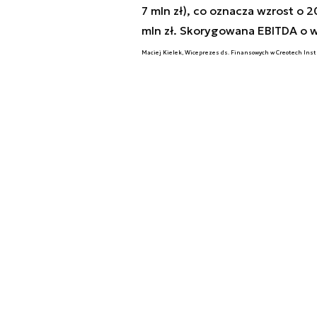
7 mln zł), co oznacza wzrost o
mln zł. Skorygowana EBITDA o wy
Maciej Kielek, Wiceprezes ds. Finansowych w Creotech Ins