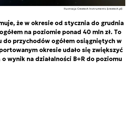
Ilustracja: Creotech Instruments [creotech.pl]
uje, że w okresie od stycznia do grudnia
y ogółem na poziomie ponad 40 mln zł. To
u do przychodów ogółem osiągniętych w
raportowanym okresie udało się zwiększyć
o wynik na działalności B+R do poziomu