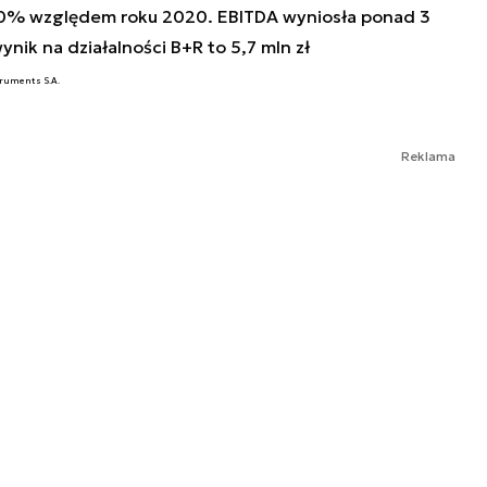
 20% względem roku 2020. EBITDA wyniosła ponad 3
nik na działalności B+R to 5,7 mln zł
truments S.A.
Reklama