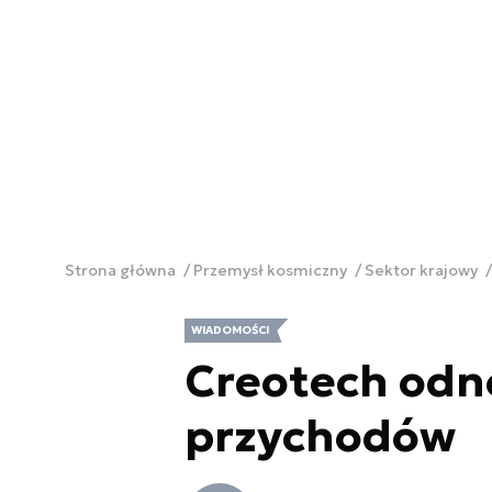
Strona główna
Przemysł kosmiczny
Sektor krajowy
WIADOMOŚCI
Creotech odn
przychodów