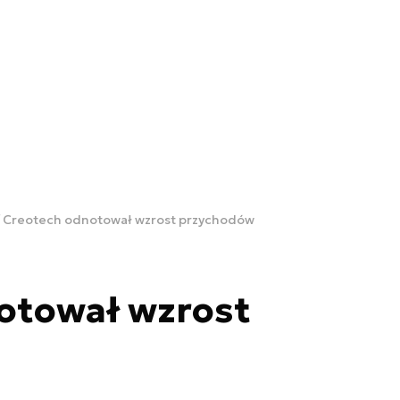
Creotech odnotował wzrost przychodów
otował wzrost