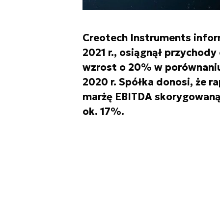
Creotech Instruments inform
2021 r., osiągnął przychod
wzrost o 20% w porównani
2020 r. Spółka donosi, że 
marżę EBITDA skorygowaną 
ok. 17%.