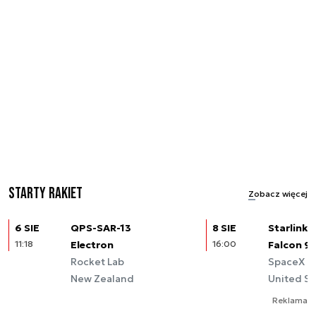
Starty rakiet
Zobacz więcej
6 SIE
QPS-SAR-13
8 SIE
Starlink (
11:18
Electron
16:00
Falcon 9
Rocket Lab
SpaceX
New Zealand
United St
Reklama