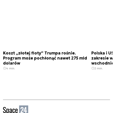
Koszt „złotej floty” Trumpa rośnie.
Polska i U
Program może pochłonąć nawet 275 mld
zakresie 
dolarów
wschodnie
4 min.
2 min.