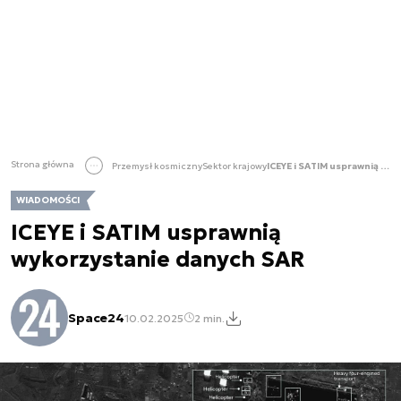
Strona główna
Przemysł kosmiczny
Sektor krajowy
ICEYE i SATIM usprawnią wykorzystanie danych SAR
WIADOMOŚCI
ICEYE i SATIM usprawnią
wykorzystanie danych SAR
Space24
10.02.2025
2 min.