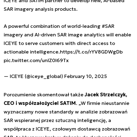
ICEYE and SATIM partner to develop new, AI-based
SAR imagery analysis products.
A powerful combination of world-leading
#SAR
imagery and AI-driven SAR image analytics will enable
ICEYE to serve customers with direct access to
actionable intelligence.
https://t.co/rYV8GDWgDb
pic.twitter.com/unlZ0l69Tx
— ICEYE (@iceye_global)
February 10, 2025
Porozumienie skomentował także
Jacek Strzelczyk,
CEO i współzałożyciel SATIM
. „W firmie nieustannie
wyznaczamy nowe standardy w analizie zobrazowań
SAR wspieranej przez sztuczną inteligencję, a
współpraca z ICEYE, czołowym dostawcą zobrazowań