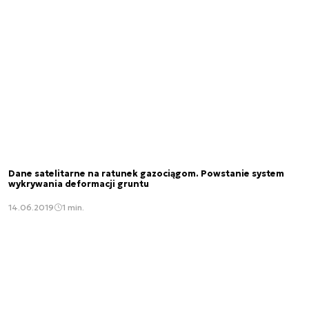
Dane satelitarne na ratunek gazociągom. Powstanie system
wykrywania deformacji gruntu
14.06.2019
1 min.