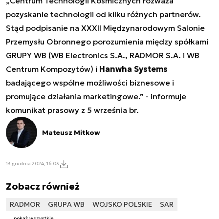
„Centrum Technologii Kosmicznych rozważa
pozyskanie technologii od kilku różnych partnerów.
Stąd podpisanie na XXXII Międzynarodowym Salonie
Przemysłu Obronnego porozumienia między spółkami
GRUPY WB (WB Electronics S.A., RADMOR S.A. i WB
Centrum Kompozytów) i
Hanwha Systems
badającego wspólne możliwości biznesowe i
promujące działania marketingowe.” - informuje
komunikat prasowy z 5 września br.
Mateusz Mitkow
13 grudnia 2024, 16:03
Zobacz również
RADMOR
GRUPA WB
WOJSKO POLSKIE
SAR
pokaż wszystkie