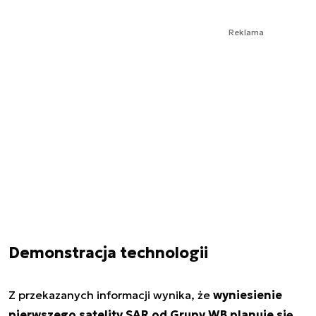
Reklama
Demonstracja technologii
Z przekazanych informacji wynika, że
wyniesienie
pierwszego satelity SAR od Grupy WB planuje się