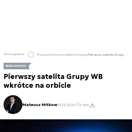
Strona główna
Przemysł kosmiczny
Sektor krajowy
Pierwszy satelita Grupy WB wkrótce na orbicie
WIADOMOŚCI
Pierwszy satelita Grupy WB
wkrótce na orbicie
Mateusz Mitkow
13.12.2024
3 min.