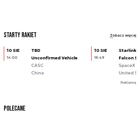
Starty rakiet
Zobacz więcej
10 SIE
TBD
10 SIE
Starlink (
14:00
Unconfirmed Vehicle
16:49
Falcon 9
CASC
SpaceX
China
United St
Reklama
Polecane