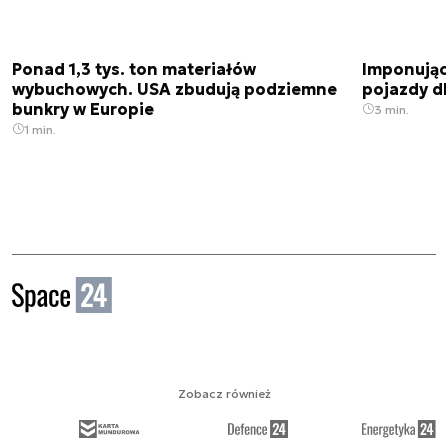
Ponad 1,3 tys. ton materiałów
Imponujące
wybuchowych. USA zbudują podziemne
pojazdy dl
bunkry w Europie
3 min.
1 min.
Zobacz również