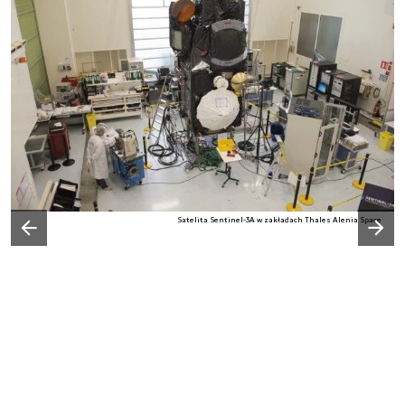
Następny slajd
Satelita Sentinel-3A w zakładach Thales Alenia Space
Poprzedni slajd