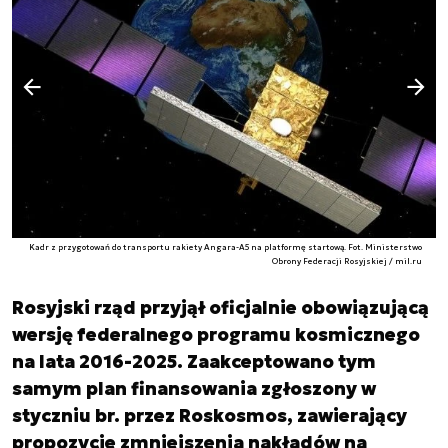
Następny slajd
Poprzedni slajd
Kadr z przygotowań do transportu rakiety Angara-A5 na platformę startową. Fot. Ministerstwo
Obrony Federacji Rosyjskiej / mil.ru
Rosyjski rząd przyjął oficjalnie obowiązującą
wersję federalnego programu kosmicznego
na lata 2016-2025. Zaakceptowano tym
samym plan finansowania zgłoszony w
styczniu br. przez Roskosmos, zawierający
propozycje zmniejszenia nakładów na