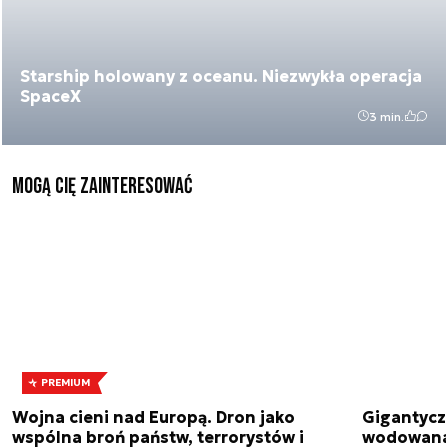
Starship holowany z oceanu. Niezwykła operacja
SpaceX
3 min.
Mogą Cię zainteresować
PREMIUM
Wojna cieni nad Europą. Dron jako
Gigantycz
wspólna broń państw, terrorystów i
wodowana 