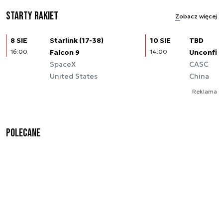
Starty rakiet
Zobacz więcej
8 SIE
Starlink (17-38)
10 SIE
TBD
16:00
Falcon 9
14:00
Unconfir
SpaceX
CASC
United States
China
Reklama
Polecane