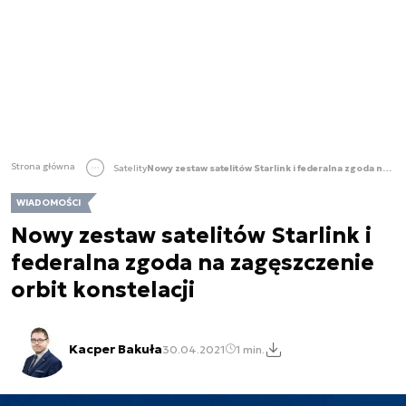
Strona główna
Satelity
Nowy zestaw satelitów Starlink i federalna zgoda na zagęszczenie orbit konstelacji
WIADOMOŚCI
Nowy zestaw satelitów Starlink i
federalna zgoda na zagęszczenie
orbit konstelacji
Kacper Bakuła
30.04.2021
1 min.