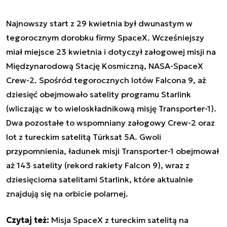
Najnowszy start z 29 kwietnia był dwunastym w
tegorocznym dorobku firmy SpaceX. Wcześniejszy
miał miejsce 23 kwietnia i dotyczył załogowej misji na
Międzynarodową Stację Kosmiczną, NASA-SpaceX
Crew-2. Spośród tegorocznych lotów Falcona 9, aż
dziesięć obejmowało satelity programu Starlink
(wliczając w to wieloskładnikową misję Transporter-1).
Dwa pozostałe to wspomniany załogowy Crew-2 oraz
lot z tureckim satelitą Türksat 5A. Gwoli
przypomnienia, ładunek misji Transporter-1 obejmował
aż 143 satelity (rekord rakiety Falcon 9), wraz z
dziesięcioma satelitami Starlink, które aktualnie
znajdują się na orbicie polarnej.
Czytaj też:
Misja SpaceX z tureckim satelitą na