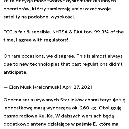
że ta decyzja może tworzyć dyskomfort dla innych
operatorów, którzy zamierzają umieszczać swoje
satelity na podobnej wysokości.
FCC is fair & sensible. NHTSA & FAA too. 99.9% of the
time, I agree with regulators!
On rare occasions, we disagree. This is almost always
due to new technologies that past regulations didn’t
anticipate.
— Elon Musk (@elonmusk)
April 27, 2021
Obecna seria używanych Starlinków charakteryzuje się
jednostkową masą wynoszącą ok. 260 kg. Obsługują
pasmo radiowe Ku, Ka. W dalszych wersjach będą
dodatkowo anteny działające w paśmie E, które ma