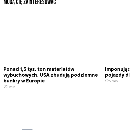
Mogą Cię zainteresować
Ponad 1,3 tys. ton materiałów
Imponujące
wybuchowych. USA zbudują podziemne
pojazdy dl
bunkry w Europie
3 min.
1 min.