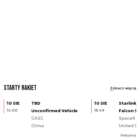
Starty rakiet
Zobacz więcej
10 SIE
TBD
10 SIE
Starlink (
14:00
Unconfirmed Vehicle
16:49
Falcon 9
CASC
SpaceX
China
United St
Reklama