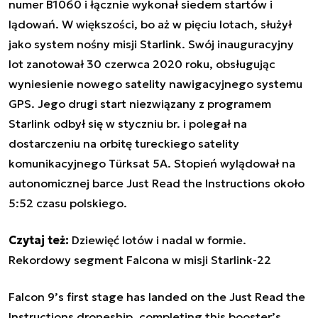
numer B1060 i łącznie wykonał siedem startów i
lądowań. W większości, bo aż w pięciu lotach, służył
jako system nośny misji Starlink. Swój inauguracyjny
lot zanotował 30 czerwca 2020 roku, obsługując
wyniesienie nowego satelity nawigacyjnego systemu
GPS. Jego drugi start niezwiązany z programem
Starlink odbył się w styczniu br. i polegał na
dostarczeniu na orbitę tureckiego satelity
komunikacyjnego Türksat 5A. Stopień wylądował na
autonomicznej barce
Just Read the Instructions
około
5:52 czasu polskiego.
Czytaj też:
Dziewięć lotów i nadal w formie.
Rekordowy segment Falcona w misji Starlink-22
Falcon 9’s first stage has landed on the Just Read the
Instructions droneship, completing this booster’s