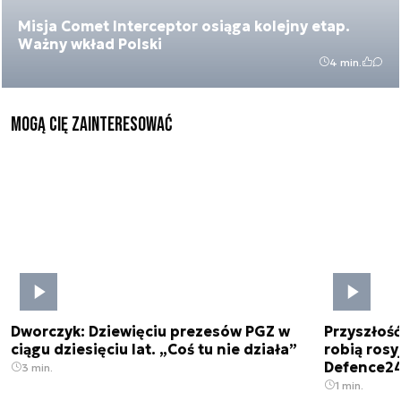
Misja Comet Interceptor osiąga kolejny etap.
Ważny wkład Polski
4 min.
Mogą Cię zainteresować
Dworczyk: Dziewięciu prezesów PGZ w
Przyszłoś
ciągu dziesięciu lat. „Coś tu nie działa”
robią rosyj
Defence2
3 min.
1 min.