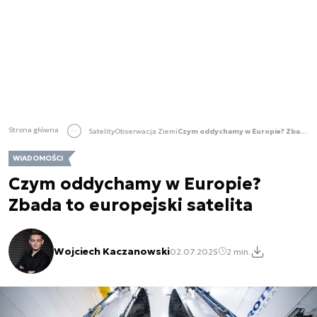
Strona główna
Satelity
Obserwacja Ziemi
Czym oddychamy w Europie? Zbada to europejski satelita
WIADOMOŚCI
Czym oddychamy w Europie?
Zbada to europejski satelita
Wojciech Kaczanowski
02.07.2025
2 min.