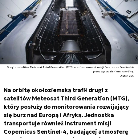
Drugi z satelitów Meteosat Third Generation (MTG) oraz instrument misji Copernicus Sentinel-4
przed wystrzeleniem na orbitę.
Autor. ESA
Na orbitę okołoziemską trafił drugi z
satelitów Meteosat Third Generation (MTG),
który posłuży do monitorowania rozwijający
się burz nad Europą i Afryką. Jednostka
transportuje również instrument misji
Copernicus Sentinel-4, badającej atmosferę