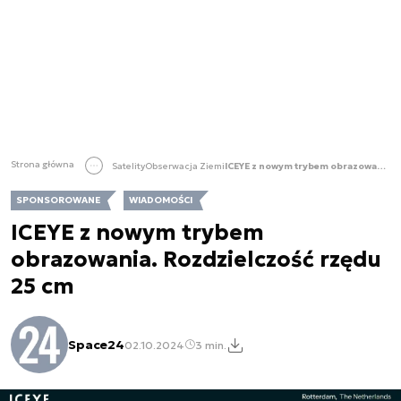
Strona główna
Satelity
Obserwacja Ziemi
ICEYE z nowym trybem obrazowania. Rozdzielczość rzędu 25 cm
SPONSOROWANE
WIADOMOŚCI
ICEYE z nowym trybem
obrazowania. Rozdzielczość rzędu
25 cm
Space24
02.10.2024
3 min.