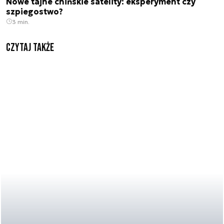
Nowe tajne chińskie satelity: eksperyment czy
szpiegostwo?
3 min.
Czytaj także