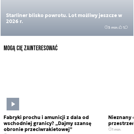
Starliner blisko powrotu. Lot możliwy jeszcze w
2026 r.
3 min.
1
Mogą Cię zainteresować
Fabryki prochu i amunicji z dala od
Nieznany 
wschodniej granicy? „Dajmy szansę
przestrze
obronie przeciwrakietowej”
1 min.