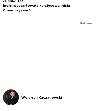
Zobacz też
Indie: wystartowała księżycowa misja
Chandrayaan-3
Reklama
Wojciech Kaczanowski