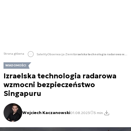
Strona główna
Satelity
Obserwacja Ziemi
Izraelska technologia radarowa wzmocni bezpieczeństwo Singapuru
WIADOMOŚCI
Izraelska technologia radarowa
wzmocni bezpieczeństwo
Singapuru
Wojciech Kaczanowski
01.08.2023
3 min.