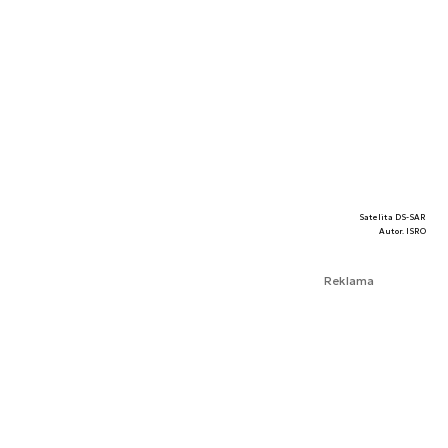
Satelita DS-SAR
Autor. ISRO
Reklama