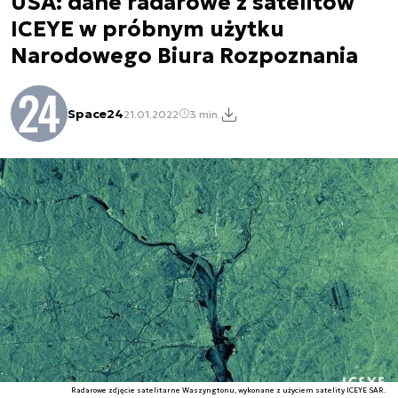
USA: dane radarowe z satelitów
ICEYE w próbnym użytku
Narodowego Biura Rozpoznania
Space24
21.01.2022
3 min.
Radarowe zdjęcie satelitarne Waszyngtonu, wykonane z użyciem satelity ICEYE SAR.