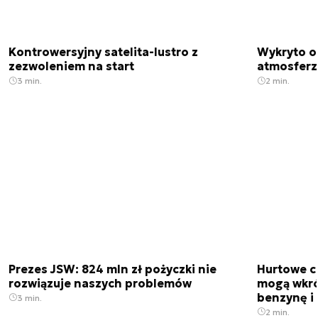
Kontrowersyjny satelita-lustro z
Wykryto o
zezwoleniem na start
atmosfer
3 min.
2 min.
Prezes JSW: 824 mln zł pożyczki nie
Hurtowe c
rozwiązuje naszych problemów
mogą wkró
benzynę i 
3 min.
2 min.