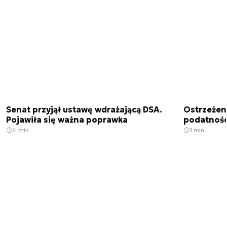
Senat przyjął ustawę wdrażającą DSA.
Ostrzeżen
Pojawiła się ważna poprawka
podatnośc
4 min.
1 min.