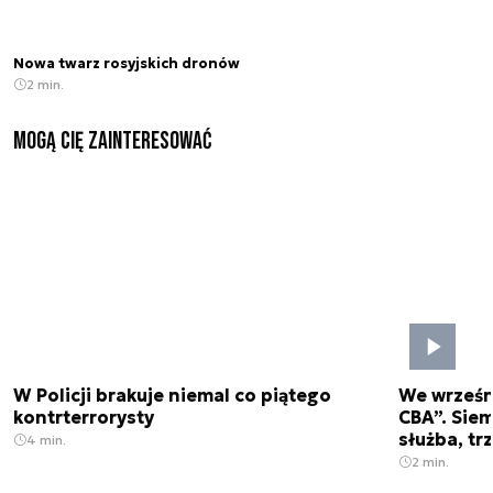
Nowa twarz rosyjskich dronów
2 min.
Mogą Cię zainteresować
W Policji brakuje niemal co piątego
We wrześn
kontrterrorysty
CBA”. Siem
służba, tr
4 min.
2 min.