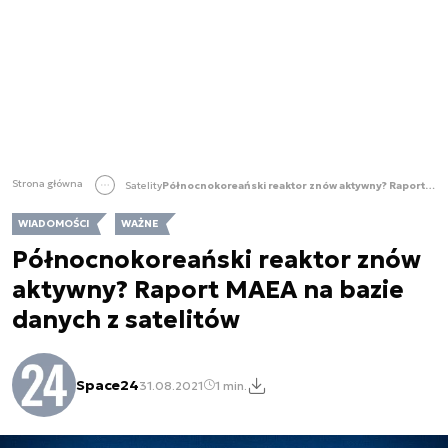
Strona główna
Satelity
Północnokoreański reaktor znów aktywny? Raport MAEA na bazie danych z satelitów
WIADOMOŚCI
WAŻNE
Północnokoreański reaktor znów
aktywny? Raport MAEA na bazie
danych z satelitów
Space24
31.08.2021
1 min.