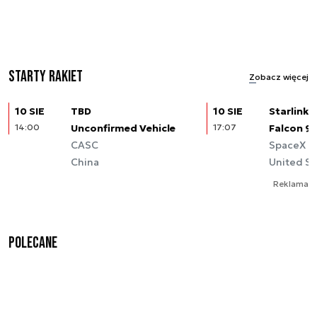
Starty rakiet
Zobacz więcej
10 SIE
TBD
10 SIE
Starlink (
14:00
Unconfirmed Vehicle
17:07
Falcon 9
CASC
SpaceX
China
United St
Reklama
Polecane