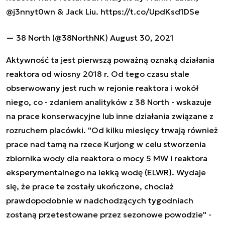
@j3nnyt0wn
& Jack Liu.
https://t.co/UpdKsd1DSe
— 38 North (@38NorthNK)
August 30, 2021
Aktywność ta jest pierwszą poważną oznaką działania
reaktora od wiosny 2018 r. Od tego czasu stale
obserwowany jest ruch w rejonie reaktora i wokół
niego, co - zdaniem analityków z 38 North - wskazuje
na prace konserwacyjne lub inne działania związane z
rozruchem placówki. "Od kilku miesięcy trwają również
prace nad tamą na rzece Kurjong w celu stworzenia
zbiornika wody dla reaktora o mocy 5 MW i reaktora
eksperymentalnego na lekką wodę (ELWR). Wydaje
się, że prace te zostały ukończone, chociaż
prawdopodobnie w nadchodzących tygodniach
zostaną przetestowane przez sezonowe powodzie" -