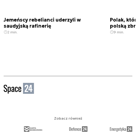
Jemeńscy rebelianci uderzyli w
Polak, któ
saudyjską rafinerię
polską zbr
2 min.
9 min.
Zobacz również