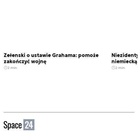
Zełenski o ustawie Grahama: pomoże
Niezident
zakończyć wojnę
niemiecką
2 min.
2 min.