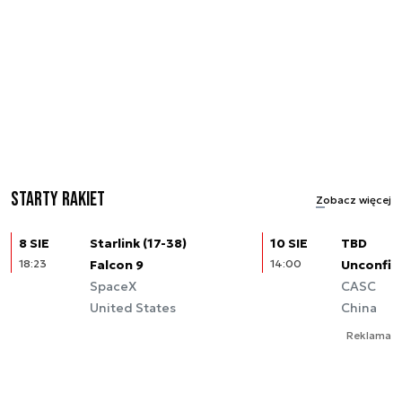
Starty rakiet
Zobacz więcej
8 SIE
Starlink (17-38)
10 SIE
TBD
18:23
Falcon 9
14:00
Unconfir
SpaceX
CASC
United States
China
Reklama