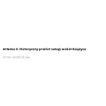
Artemis II. Historyczny przelot załogi wokół Księżyca
07.04.2026
3 min.