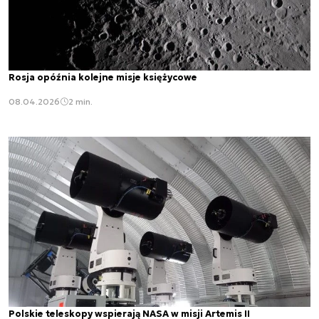
Rosja opóźnia kolejne misje księżycowe
08.04.2026
2 min.
Polskie teleskopy wspierają NASA w misji Artemis II