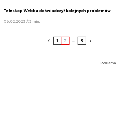
Teleskop Webba doświadczył kolejnych problemów
03.02.2023
3 min.
1
2
...
8
Reklama