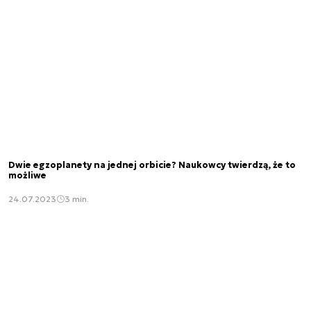
Dwie egzoplanety na jednej orbicie? Naukowcy twierdzą, że to
możliwe
24.07.2023
3 min.