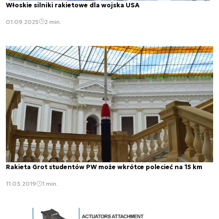
Włoskie silniki rakietowe dla wojska USA
01.09.2025
2 min.
Rakieta Grot studentów PW może wkrótce polecieć na 15 km
11.03.2019
1 min.