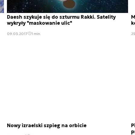
Daesh szykuje się do szturmu Rakki. Satelity
M
wykryły "maskowanie ulic"
k
09.03.2017
1 min.
25
Nowy izraelski szpieg na orbicie
P
p