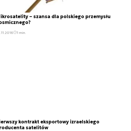
ikrosatelity – szansa dla polskiego przemysłu
osmicznego?
.11.2016
1 min.
ierwszy kontrakt eksportowy izraelskiego
roducenta satelitów