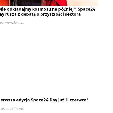
Nie odkładajmy kosmosu na później”. Space24
ay rusza z debatą o przyszłości sektora
.06.2026
2 min.
ierwsza edycja Space24 Day już 11 czerwca!
9.05.2026
1 min.