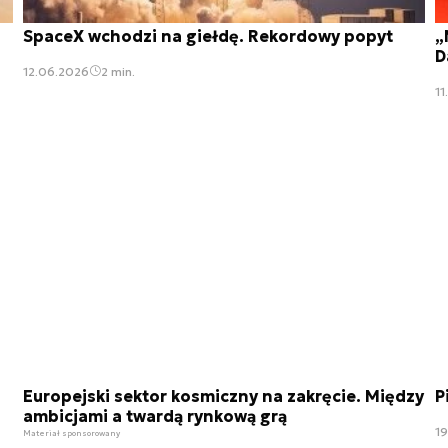
SpaceX wchodzi na giełdę. Rekordowy popyt
„
D
12.06.2026
2 min.
11
Europejski sektor kosmiczny na zakręcie. Między
P
ambicjami a twardą rynkową grą
1
Materiał sponsorowany