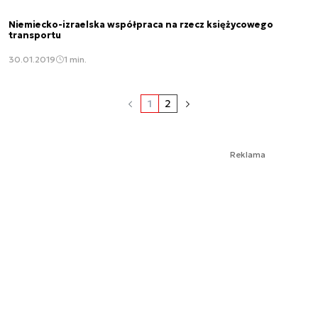
Niemiecko-izraelska współpraca na rzecz księżycowego
transportu
30.01.2019
1 min.
1
2
Reklama