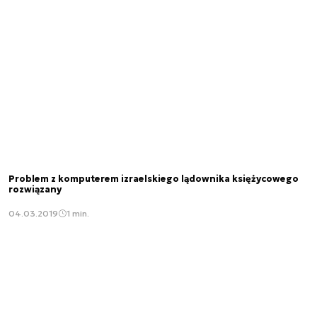
Problem z komputerem izraelskiego lądownika księżycowego
rozwiązany
04.03.2019
1 min.