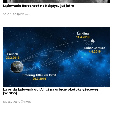
Lądowanie Beresheet na Księżycu już jutro
10.04.2019
1 min.
Izraelski lądownik od IAI już na orbicie okołoksiężycowej
[WIDEO]
05.04.2019
1 min.