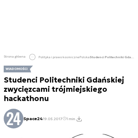
Strona główna
Polityka i prawo kosmiczne
Polska
Studenci Politechniki Gdańskiej zwycięzcami trójmiejskiego hackathonu
WIADOMOŚCI
Studenci Politechniki Gdańskiej
zwycięzcami trójmiejskiego
hackathonu
Space24
19.05.2017
1 min.