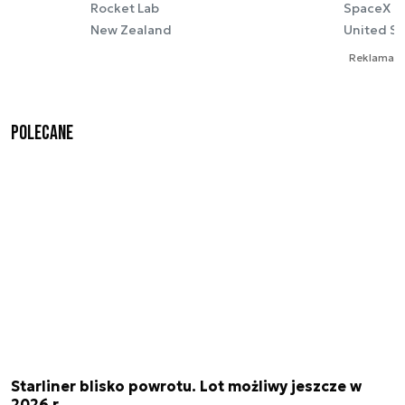
Rocket Lab
SpaceX
New Zealand
United St
Reklama
Polecane
Starliner blisko powrotu. Lot możliwy jeszcze w
2026 r.