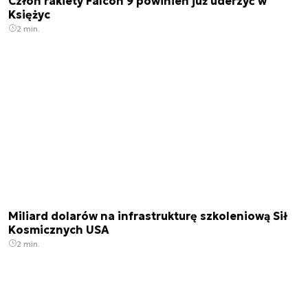
Człon rakiety Falcon 9 powinien już uderzyć w
Księżyc
2 min.
Miliard dolarów na infrastrukturę szkoleniową Sił
Kosmicznych USA
2 min.