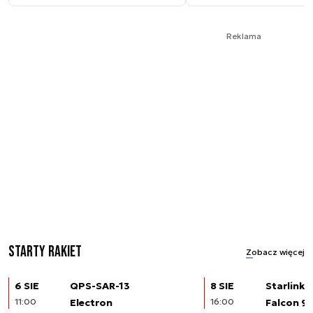
Reklama
Starty rakiet
Zobacz więcej
6 SIE
QPS-SAR-13
8 SIE
Starlink (
11:00
Electron
16:00
Falcon 9