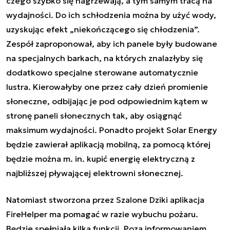
czego szybko się nagrzewają, a tym samym tracą na
wydajności. Do ich schłodzenia można by użyć wody,
uzyskując efekt „niekończącego się chłodzenia”.
Zespół zaproponował, aby ich panele były budowane
na specjalnych barkach, na których znalazłyby się
dodatkowo specjalne sterowane automatycznie
lustra. Kierowałyby one przez cały dzień promienie
słoneczne, odbijając je pod odpowiednim kątem w
stronę paneli słonecznych tak, aby osiągnąć
maksimum wydajności. Ponadto projekt Solar Energy
będzie zawierał aplikacją mobilną, za pomocą której
będzie można m. in. kupić energię elektryczną z
najbliższej pływającej elektrowni słonecznej.
Natomiast stworzona przez Szalone Dziki aplikacja
FireHelper
ma pomagać w razie wybuchu pożaru.
Będzie spełniała kilka funkcji. Poza informowaniem