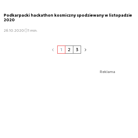
Podkarpacki hackathon kosmiczny spodziewany w listopadzie
2020
26.10.2020
1 min.
1
2
3
Reklama