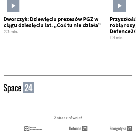
Dworczyk: Dziewięciu prezesów PGZ w
Przyszłoś
ciągu dziesięciu lat. „Coś tu nie działa”
robią rosyj
Defence2
3 min.
1 min.
Zobacz również