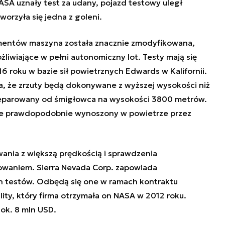
NASA uznały test za udany, pojazd testowy uległ
orzyła się jedna z goleni.
entów maszyna została znacznie zmodyfikowana,
iwiające w pełni autonomiczny lot. Testy mają się
 roku w bazie sił powietrznych Edwards w Kalifornii.
a, że zrzuty będą dokonywane z wyższej wysokości niż
separowany od śmigłowca na wysokości 3800 metrów.
e prawdopodobnie wynoszony w powietrze przez
ania z większą prędkością i sprawdzenia
aniem. Sierra Nevada Corp. zapowiada
h testów. Odbędą się one w ramach kontraktu
ity, który firma otrzymała on NASA w 2012 roku.
ok. 8 mln USD.