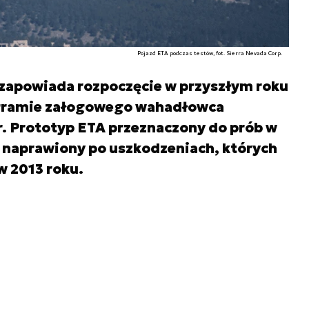
Pojazd ETA podczas testów, fot. Sierra Nevada Corp.
 zapowiada rozpoczęcie w przyszłym roku
ogramie załogowego wahadłowca
 Prototyp ETA przeznaczony do prób w
ż naprawiony po uszkodzeniach, których
w 2013 roku.