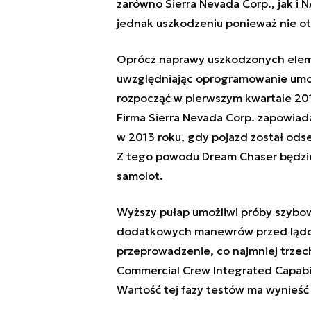
zarówno Sierra Nevada Corp., jak i 
jednak uszkodzeniu ponieważ nie otw
Oprócz naprawy uszkodzonych elem
uwzględniając oprogramowanie umożl
rozpocząć w pierwszym kwartale 2016
Firma Sierra Nevada Corp. zapowiad
w 2013 roku, gdy pojazd został od
Z tego powodu Dream Chaser będzi
samolot.
Wyższy pułap umożliwi próby szybow
dodatkowych manewrów przed lądow
przeprowadzenie, co najmniej trzec
Commercial Crew Integrated Capabil
Wartość tej fazy testów ma wynieść 