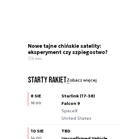
Nowe tajne chińskie satelity:
eksperyment czy szpiegostwo?
3 min.
Starty rakiet
Zobacz więcej
8 SIE
Starlink (17-38)
16:00
Falcon 9
SpaceX
United States
10 SIE
TBD
14:00
Unconfirmed Vehicle